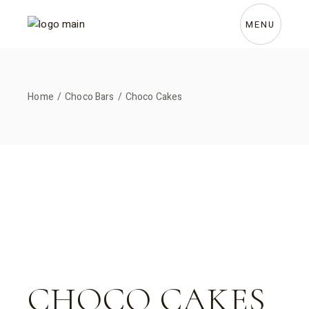
Skip
to
the
MENU
content
Home
Choco Bars
Choco Cakes
CHOCO CAKES