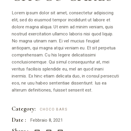
Lorem ipsum dolor sit amet, consectetur adipiscing
elit, sed do eiusmod tempor incididunt ut labore et
dolore magna aliqua. Ut enim ad minim veniam, quis
nostrud exercitation ullamco laboris nisi quod liquip.
No magna utinam nam. Ei vel mucius feugiat
antiopam, qui magna atqui veniam eu. Et sit perpetua
comprehensam. Cu his legere delicatissimi
conclusionemque. Qui simul consequuntur at, mei
veritus facilisis splendide eu, mel an quod inani
inermis. Ex hinc etiam delicata duo, in consul persecuti
eos, ne usu habeo sententiae dissentiunt. Ius ea
alterum definitiones, fuisset senserit est.
Category:
CHOCO BARS
Date :
Febbraio 8, 2021
Share :