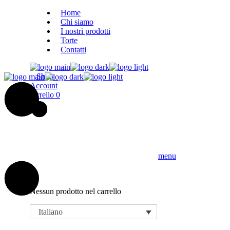
Skip
Home
to
Chi siamo
the
I nostri prodotti
content
Torte
Contatti
Shop
Account
carrello
0
menu
Nessun prodotto nel carrello
Italiano