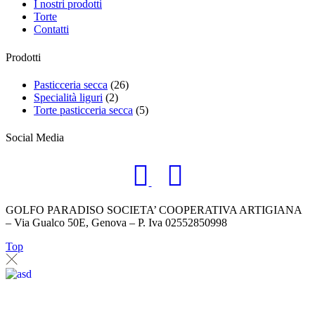
I nostri prodotti
Torte
Contatti
Prodotti
Pasticceria secca
(26)
Specialità liguri
(2)
Torte pasticceria secca
(5)
Social Media
GOLFO PARADISO SOCIETA’ COOPERATIVA ARTIGIANA
– Via Gualco 50E, Genova – P. Iva 02552850998
Top