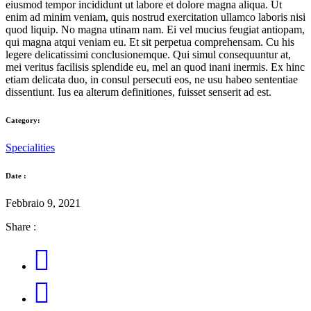
eiusmod tempor incididunt ut labore et dolore magna aliqua. Ut
enim ad minim veniam, quis nostrud exercitation ullamco laboris nisi
quod liquip. No magna utinam nam. Ei vel mucius feugiat antiopam,
qui magna atqui veniam eu. Et sit perpetua comprehensam. Cu his
legere delicatissimi conclusionemque. Qui simul consequuntur at,
mei veritus facilisis splendide eu, mel an quod inani inermis. Ex hinc
etiam delicata duo, in consul persecuti eos, ne usu habeo sententiae
dissentiunt. Ius ea alterum definitiones, fuisset senserit ad est.
Category:
Specialities
Date :
Febbraio 9, 2021
Share :