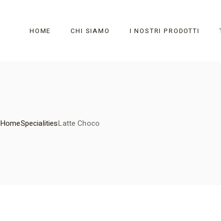
Skip
to
the
content
HOME
CHI SIAMO
I NOSTRI PRODOTTI
Home
Specialities
Latte Choco