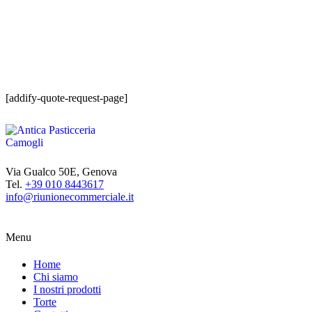
[addify-quote-request-page]
Via Gualco 50E, Genova
Tel.
+39 010 8443617
info@riunionecommerciale.it
Menu
Home
Chi siamo
I nostri prodotti
Torte