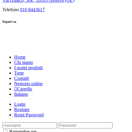
Via Gualco, 50E, 16165 Genova (GE)
Telefono
010 8443617
Seguici su
Home
Chi siamo
I nostri prodotti
Torte
Contatti
Negozio online
Carrello
Italiano
Login
Register
Reset Password
Remember me