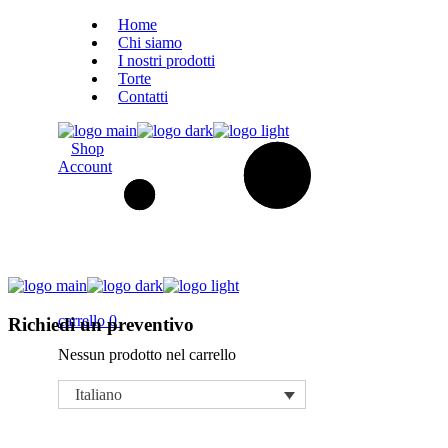
Skip
Home
to
Chi siamo
the
I nostri prodotti
content
Torte
Contatti
Shop
Account
carrello
0
Richiedi un preventivo
Nessun prodotto nel carrello
Italiano