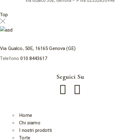
Via Gualco 50E, Genova – P. Iva 02552850998
Top
Via Gualco, 50E, 16165 Genova (GE)
Telefono
010 8443617
Seguici Su
Home
Chi siamo
I nostri prodotti
Torte