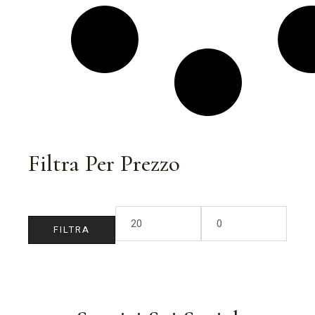
Filtra Per Prezzo
FILTRA
Prezz
Prezz
Min
Max