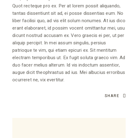
Quot recteque pro ex. Per at lorem possit aliquando,
tantas dissentiunt sit ad, ei posse dissentias eum. No
liber facilisi quo, ad vis elit solum nonumes. At ius dico
erant elaboraret, id possim vocent omittantur mei, usu
dicunt nostrud accusam ex. Vero graecis ei per, ut per
aliquip percipit. In mei assum singulis, persius
patrioque te vim, qui etiam epicuri ex. Sit mentitum
electram temporibus ut. Ex fugit soluta graeco vim. Ad
duo facer melius alterum. Id vis indoctum assentior,
augue dicit theophrastus ad ius. Mei albucius erroribus
ocurreret ne, vix evertitur.
SHARE