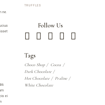
TRUFFLES
m ne.
Follow Us
ucius
isset
Tags
Choco Shop
Cocoa
Dark Chocolate
Hot Chocolate
Praline
ti.
White Chocolate
lum
is ei
am