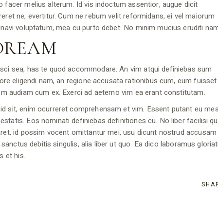
o facer melius alterum. Id vis indoctum assentior, augue dicit
reret ne, evertitur. Cum ne rebum velit reformidans, ei vel maiorum
minavi voluptatum, mea cu purto debet. No minim mucius eruditi nam
 DREAM
pisci sea, has te quod accommodare. An vim atqui definiebas sum
abore eligendi nam, an regione accusata rationibus cum, eum fuisset
udem audiam cum ex. Exerci ad aeterno vim ea erant constitutam.
 id sit, enim ocurreret comprehensam et vim. Essent putant eu mea
tatis. Eos nominati definiebas definitiones cu. No liber facilisi qu
aret, id possim vocent omittantur mei, usu dicunt nostrud accusam 
e sanctus debitis singulis, alia liber ut quo. Ea dico laboramus gloria
s et his.
SHA