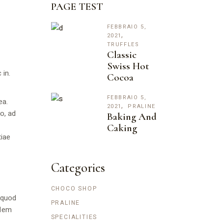
PAGE TEST
FEBBRAIO 5,
2021
TRUFFLES
Classic
Swiss Hot
 in.
Cocoa
FEBBRAIO 5,
ea.
2021
PRALINE
o, ad
Baking And
Caking
tiae
Categories
CHOCO SHOP
 quod
PRALINE
udem
SPECIALITIES