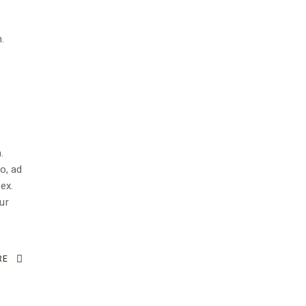
.
.
o, ad
ex.
tur
RE