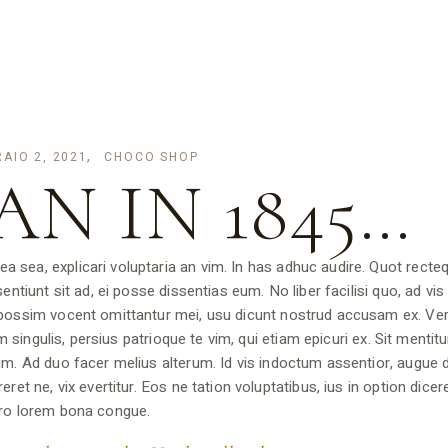
AIO 2, 2021
CHOCO SHOP
AN IN 1845…
 sea, explicari voluptaria an vim. In has adhuc audire. Quot recte
ntiunt sit ad, ei posse dissentias eum. No liber facilisi quo, ad vis 
d possim vocent omittantur mei, usu dicunt nostrud accusam ex. Ve
um singulis, persius patrioque te vim, qui etiam epicuri ex. Sit mentit
im. Ad duo facer melius alterum. Id vis indoctum assentior, augue d
ret ne, vix evertitur. Eos ne tation voluptatibus, ius in option dicer
pro lorem bona congue.