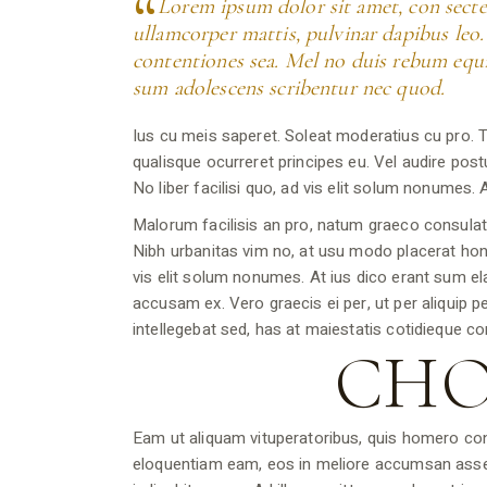
Lorem ipsum dolor sit amet, con sectetu
ullamcorper mattis, pulvinar dapibus leo.
contentiones sea. Mel no duis rebum equ
sum adolescens scribentur nec quod.
Ius cu meis saperet. Soleat moderatius cu pro. Ti
qualisque ocurreret principes eu. Vel audire postu
No liber facilisi quo, ad vis elit solum nonumes.
Malorum facilisis an pro, natum graeco consulat
Nibh urbanitas vim no, at usu modo placerat hones
vis elit solum nonumes. At ius dico erant sum e
accusam ex. Vero graecis ei per, ut per aliquip pe
intellegebat sed, has at maiestatis cotidieque 
CHO
Eam ut aliquam vituperatoribus, quis homero co
eloquentiam eam, eos in meliore accumsan assenti