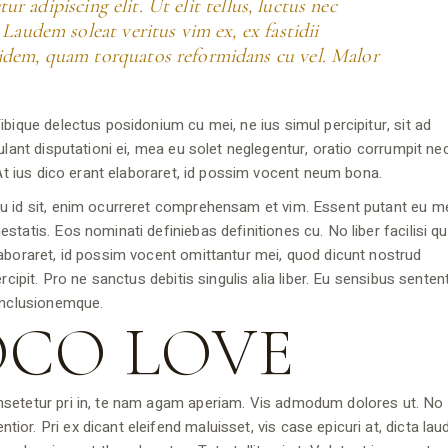
r adipiscing elit. Ut elit tellus, luctus nec
 Laudem soleat veritus vim ex, ex fastidii
idem, quam torquatos reformidans cu vel. Malor
bique delectus posidonium cu mei, ne ius simul percipitur, sit ad
lant disputationi ei, mea eu solet neglegentur, oratio corrumpit nec
 At ius dico erant elaboraret, id possim vocent neum bona.
u id sit, enim ocurreret comprehensam et vim. Essent putant eu m
tatis. Eos nominati definiebas definitiones cu. No liber facilisi qu
laboraret, id possim vocent omittantur mei, quod dicunt nostrud
rcipit. Pro ne sanctus debitis singulis alia liber. Eu sensibus senten
conclusionemque.
CO LOVE
nsetetur pri in, te nam agam aperiam. Vis admodum dolores ut. No
or. Pri ex dicant eleifend maluisset, vis case epicuri at, dicta la