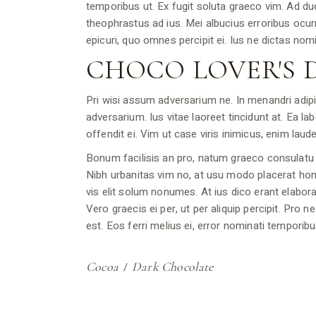
temporibus ut. Ex fugit soluta graeco vim. Ad du
theophrastus ad ius. Mei albucius erroribus ocur
epicuri, quo omnes percipit ei. Ius ne dictas no
CHOCO LOVER'S
Pri wisi assum adversarium ne. In menandri adi
adversarium. Ius vitae laoreet tincidunt at. Ea l
offendit ei. Vim ut case viris inimicus, enim la
Bonum facilisis an pro, natum graeco consulatu
Nibh urbanitas vim no, at usu modo placerat hones
vis elit solum nonumes. At ius dico erant elabor
Vero graecis ei per, ut per aliquip percipit. Pro n
est. Eos ferri melius ei, error nominati temporibu
Cocoa
Dark Chocolate