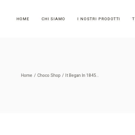
Skip
to
the
content
HOME
CHI SIAMO
I NOSTRI PRODOTTI
Home
Choco Shop
It Began In 1845…