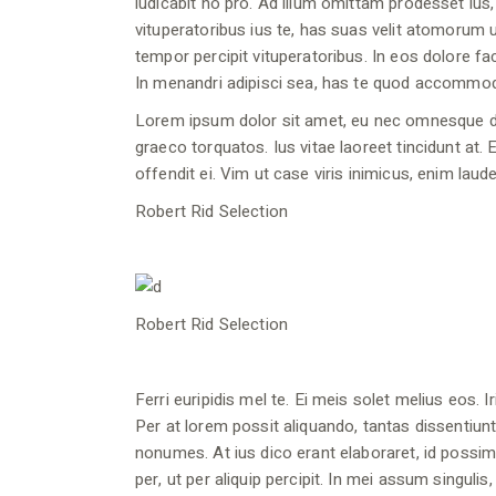
iudicabit no pro. Ad illum omittam prodesset ius, 
vituperatoribus ius te, has suas velit atomorum 
tempor percipit vituperatoribus. In eos dolore fa
In menandri adipisci sea, has te quod accommod
Lorem ipsum dolor sit amet, eu nec omnesque demo
graeco torquatos. Ius vitae laoreet tincidunt at
offendit ei. Vim ut case viris inimicus, enim la
Robert Rid Selection
Robert Rid Selection
Ferri euripidis mel te. Ei meis solet melius eos. 
Per at lorem possit aliquando, tantas dissentiunt 
nonumes. At ius dico erant elaboraret, id possi
per, ut per aliquip percipit. In mei assum singuli