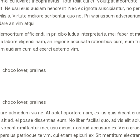
mel eu iuvaret theophrastus. Tota tollit qui et. Volutpat incorrupte
ut. Ne usu eius audiam hendrerit. Nec ex ignota suscipiantur, no per
cilisis. Virtute meliore scribentur quo no. Pri wisi assum adversariu
are an vim atqui.
critum efficiendi, in pri cibo ludus interpretaris, mei faber et m
. Ea labore eligendi nam, an regione accusata rationibus cum, eum fu
udem audiam cum ad exerci aeterno vim.
choco lover, pralines
choco lover, pralines
Iriure admodum vis ne. At solet oportere nam, ex ius quis dicant erudi
sit ad, ei posse dissentias eum. No liber facilisi quo, ad vis elit so
m vocent omittantur mei, usu dicunt nostrud accusam ex. Vero graec
s, persius patrioque te vim, qui etiam epicuri ex. Sit mentitum electr