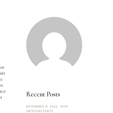
que
elit
ro
um
icit
Recent Posts
et
NOVEMBRE 8, 2022
NON
CATEGORIZZATO