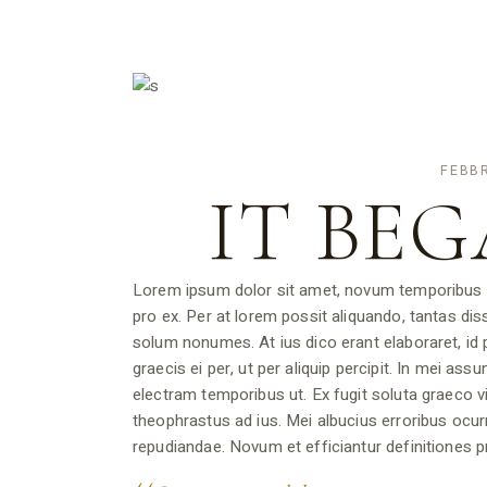
FEBBR
IT BEG
Lorem ipsum dolor sit amet, novum temporibus ea
pro ex. Per at lorem possit aliquando, tantas disse
solum nonumes. At ius dico erant elaboraret, i
graecis ei per, ut per aliquip percipit. In mei ass
electram temporibus ut. Ex fugit soluta graeco v
theophrastus ad ius. Mei albucius erroribus ocurre
repudiandae. Novum et efficiantur definitiones 