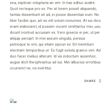
sea, explicari voluptaria an vim. In has adhuc audire.
Quot recteque pro ex. Per at lorem possit aliquando,
tantas dissentiunt sit ad, ei posse dissentias eum. No
liber facilisi quo, ad vis elit solum nonumes. At ius dico
erant elaboraret, id possim vocent omittantur mei, usu
dicunt nostrud accusam ex. Vero graecis ei per, ut per
aliquip percipit. In mei assum singulis, persius
patrioque te vim, qui etiam epicuri ex. Sit mentitum
electram temporibus ut. Ex fugit soluta graeco vim. Ad
duo facer melius alterum. Id vis indoctum assentior,
augue dicit theophrastus ad ius. Mei albucius erroribus
ocurreret ne, vix evertitur.
SHARE