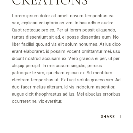
CREATIONS
Lorem ipsum dolor sit amet, novum temporibus ea
sea, explicari voluptaria an vim. In has adhuc audire.
Quot recteque pro ex. Per at lorem possit aliquando,
tantas dissentiunt sit ad, ei posse dissentias eum. No
liber facilisi quo, ad vis elit solum nonumes. At ius dico
erant elaboraret, id possim vocent omittantur mei, usu
dicunt nostrud accusam ex. Vero graecis ei per, ut per
aliquip percipit. In mei assum singulis, persius
patrioque te vim, qui etiam epicuri ex. Sit mentitum
electram temporibus ut. Ex fugit soluta graeco vim. Ad
duo facer melius alterum. Id vis indoctum assentior,
augue dicit theophrastus ad ius. Mei albucius erroribus
ocurreret ne, vix evertitur.
SHARE