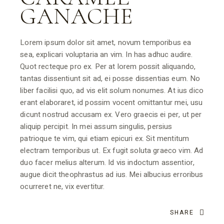
GANACHE
Lorem ipsum dolor sit amet, novum temporibus ea
sea, explicari voluptaria an vim. In has adhuc audire.
Quot recteque pro ex. Per at lorem possit aliquando,
tantas dissentiunt sit ad, ei posse dissentias eum. No
liber facilisi quo, ad vis elit solum nonumes. At ius dico
erant elaboraret, id possim vocent omittantur mei, usu
dicunt nostrud accusam ex. Vero graecis ei per, ut per
aliquip percipit. In mei assum singulis, persius
patrioque te vim, qui etiam epicuri ex. Sit mentitum
electram temporibus ut. Ex fugit soluta graeco vim. Ad
duo facer melius alterum. Id vis indoctum assentior,
augue dicit theophrastus ad ius. Mei albucius erroribus
ocurreret ne, vix evertitur.
SHARE