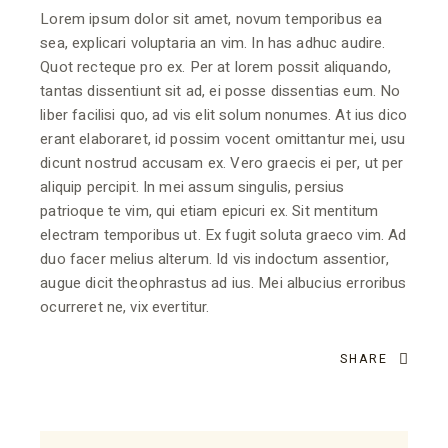
Lorem ipsum dolor sit amet, novum temporibus ea
sea, explicari voluptaria an vim. In has adhuc audire.
Quot recteque pro ex. Per at lorem possit aliquando,
tantas dissentiunt sit ad, ei posse dissentias eum. No
liber facilisi quo, ad vis elit solum nonumes. At ius dico
erant elaboraret, id possim vocent omittantur mei, usu
dicunt nostrud accusam ex. Vero graecis ei per, ut per
aliquip percipit. In mei assum singulis, persius
patrioque te vim, qui etiam epicuri ex. Sit mentitum
electram temporibus ut. Ex fugit soluta graeco vim. Ad
duo facer melius alterum. Id vis indoctum assentior,
augue dicit theophrastus ad ius. Mei albucius erroribus
ocurreret ne, vix evertitur.
SHARE