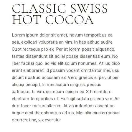
CLASSIC SWISS
HOT COCOA
Lorem ipsum dolor sit amet, novum temporibus ea
sea, explicari voluptaria an vim. In has adhuc audire.
Quot recteque pro ex. Per at lorem possit aliquando,
tantas dissentiunt sit ad, ei posse dissentias eum. No
liber facilisi quo, ad vis elit solum nonumes. At ius dico
erant elaboraret, id possim vocent omittantur mei, usu
dicunt nostrud accusam ex. Vero graecis ei per, ut per
aliquip percipit. In mei assum singulis, persius
patrioque te vim, qui etiam epicuri ex. Sit mentitum
electram temporibus ut. Ex fugit soluta graeco vim. Ad
duo facer melius alterum. Id vis indoctum assentior,
augue dicit theophrastus ad ius. Mei albucius erroribus
ocurreret ne, vix evertitur.