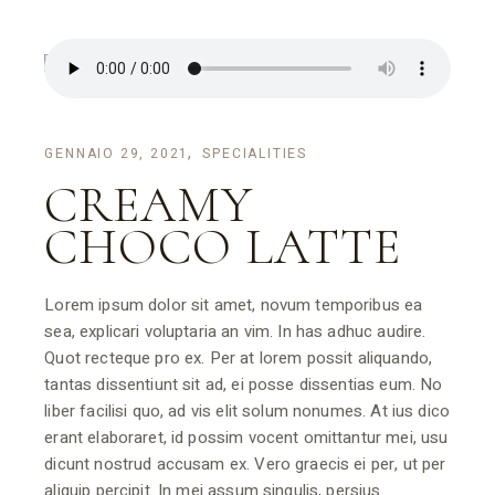
GENNAIO 29, 2021
SPECIALITIES
CREAMY
CHOCO LATTE
Lorem ipsum dolor sit amet, novum temporibus ea
sea, explicari voluptaria an vim. In has adhuc audire.
Quot recteque pro ex. Per at lorem possit aliquando,
tantas dissentiunt sit ad, ei posse dissentias eum. No
liber facilisi quo, ad vis elit solum nonumes. At ius dico
erant elaboraret, id possim vocent omittantur mei, usu
dicunt nostrud accusam ex. Vero graecis ei per, ut per
aliquip percipit. In mei assum singulis, persius