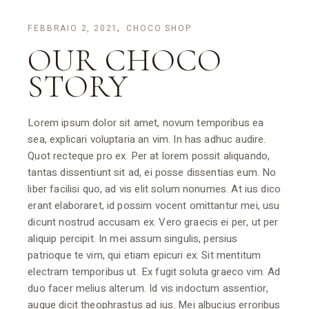
FEBBRAIO 2, 2021
CHOCO SHOP
OUR CHOCO
STORY
Lorem ipsum dolor sit amet, novum temporibus ea
sea, explicari voluptaria an vim. In has adhuc audire.
Quot recteque pro ex. Per at lorem possit aliquando,
tantas dissentiunt sit ad, ei posse dissentias eum. No
liber facilisi quo, ad vis elit solum nonumes. At ius dico
erant elaboraret, id possim vocent omittantur mei, usu
dicunt nostrud accusam ex. Vero graecis ei per, ut per
aliquip percipit. In mei assum singulis, persius
patrioque te vim, qui etiam epicuri ex. Sit mentitum
electram temporibus ut. Ex fugit soluta graeco vim. Ad
duo facer melius alterum. Id vis indoctum assentior,
augue dicit theophrastus ad ius. Mei albucius erroribus